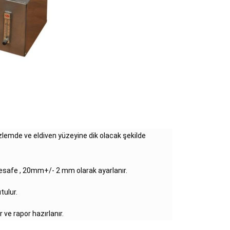
üzlemde ve eldiven yüzeyine dik olacak şekilde
 mesafe , 20mm+/- 2 mm olarak ayarlanır.
tulur.
ve rapor hazırlanır.