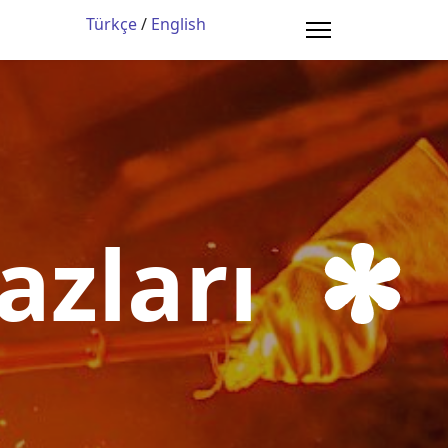
Türkçe
/
English
m
azları