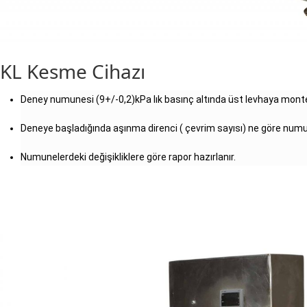
KL Kesme Cihazı
Deney numunesi (9+/-0,2)kPa lık basınç altında üst levhaya monte e
Deneye başladığında aşınma direnci ( çevrim sayısı) ne göre numune
Numunelerdeki değişikliklere göre rapor hazırlanır.