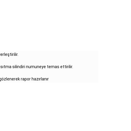
leştirilir.
e ısıtma silindiri numuneye temas ettirilir.
gözlenerek rapor hazırlanır